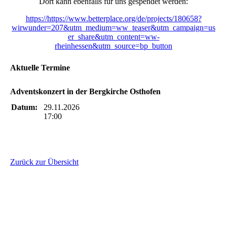
Dort kann ebenfalls für uns gespendet werden:
https://https://www.betterplace.org/de/projects/180658?
wirwunder=207&utm_medium=ww_teaser&utm_campaign=us
er_share&utm_content=ww-
rheinhessen&utm_source=bp_button
Aktuelle Termine
Adventskonzert in der Bergkirche Osthofen
Datum:
29.11.2026
17:00
Zurück zur Übersicht