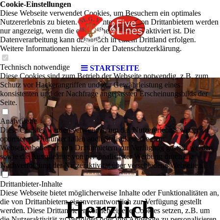
Cookie-Einstellungen
Diese Webseite verwendet Cookies, um Besuchern ein optimales
Nutzererlebnis zu bieten. Bestimmte Inhalte von Drittanbietern werden
nur angezeigt, wenn die entsprechende Option aktiviert ist. Die
Datenverarbeitung kann dann auch in einem Drittland erfolgen.
Weitere Informationen hierzu in der Datenschutzerklärung.
Technisch notwendige
STARTSEITE
Diese Cookies sind zum Betrieb der Webseite notwendig, z.B. zum
Schutz vor Hackerangriffen und zur Gewährleistung eines
konsistenten und der Nachfrage angepassten Erscheinungsbilds der
Seite.
Analytische
Diese Cookies werden verwendet, um das Nutzererlebnis weiter zu
optimieren. Hierunter fallen auch Statistiken, die dem
Webseitenbetreiber von Drittanbietern zur Verfügung gestellt werden,
sowie die Ausspielung von personalisierter Werbung durch die
Nachverfolgung der Nutzeraktivität über verschiedene Webseiten.
Drittanbieter-Inhalte
Diese Webseite bietet möglicherweise Inhalte oder Funktionalitäten an,
Herzlich
die von Drittanbietern eigenverantwortlich zur Verfügung gestellt
werden. Diese Drittanbieter können eigene Cookies setzen, z.B. um
die Nutzeraktivität zu verfolgen oder ihre Angebote zu personalisieren